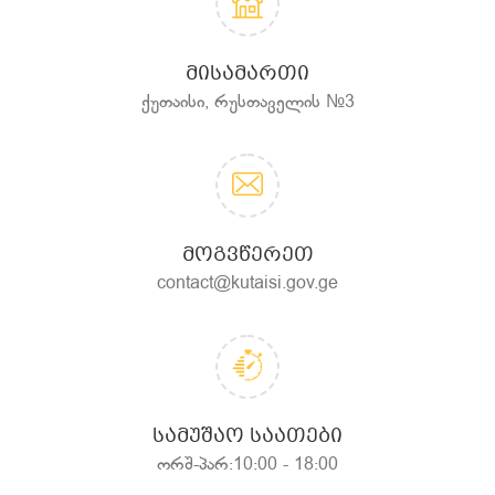
ᲛᲘᲡᲐᲛᲐᲠᲗᲘ
ქუთაისი, რუსთაველის №3
ᲛᲝᲒᲕᲬᲔᲠᲔᲗ
contact@kutaisi.gov.ge
ᲡᲐᲛᲣᲨᲐᲝ ᲡᲐᲐᲗᲔᲑᲘ
ორშ-პარ:10:00 - 18:00