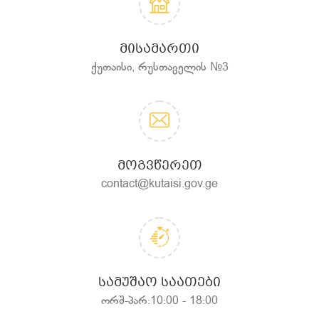
ᲛᲘᲡᲐᲛᲐᲠᲗᲘ
ქუთაისი, რუსთაველის №3
ᲛᲝᲒᲕᲬᲔᲠᲔᲗ
contact@kutaisi.gov.ge
ᲡᲐᲛᲣᲨᲐᲝ ᲡᲐᲐᲗᲔᲑᲘ
ორშ-პარ:10:00 - 18:00