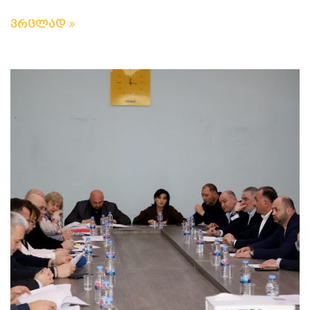
ვრცლად