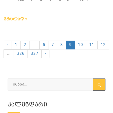
...
ვრცლად
‹
1
2
...
6
7
8
9
10
11
12
...
326
327
›
Კალენდარი