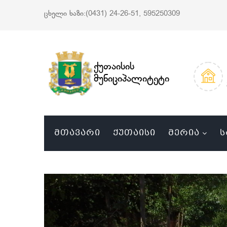
ცხელი ხაზი:(0431) 24-26-51, 595250309
ქუთაისის
მუნიციპალიტეტი
ᲛᲗᲐᲕᲐᲠᲘ
ᲥᲣᲗᲐᲘᲡᲘ
ᲛᲔᲠᲘᲐ
Ს