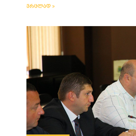
ვრცლად