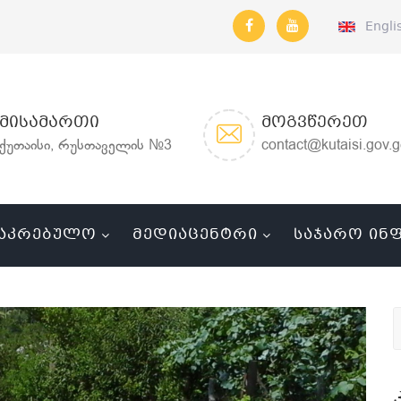
Engli
ᲛᲘᲡᲐᲛᲐᲠᲗᲘ
ᲛᲝᲒᲕᲬᲔᲠᲔᲗ
ქუთაისი, რუსთაველის №3
contact@kutaisi.gov.
ᲐᲙᲠᲔᲑᲣᲚᲝ
ᲛᲔᲓᲘᲐᲪᲔᲜᲢᲠᲘ
ᲡᲐᲯᲐᲠᲝ ᲘᲜ