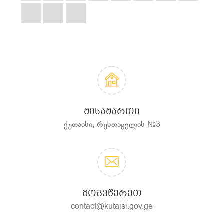
ᲛᲘᲡᲐᲛᲐᲠᲗᲘ
ქუთაისი, რუსთაველის №3
ᲛᲝᲒᲕᲬᲔᲠᲔᲗ
contact@kutaisi.gov.ge