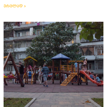
ვრცლად