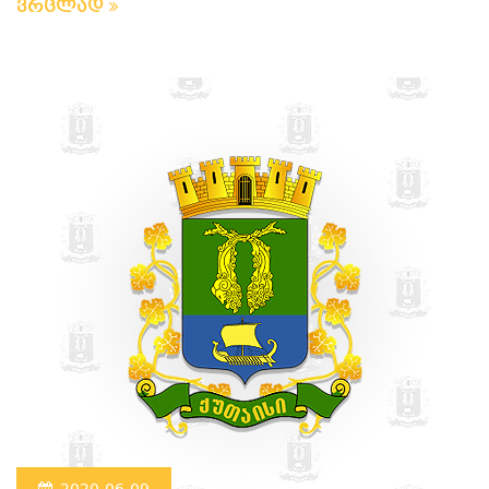
ვრცლად