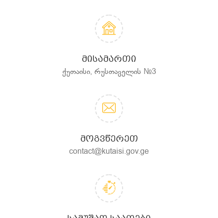
ᲛᲘᲡᲐᲛᲐᲠᲗᲘ
ქუთაისი, რუსთაველის №3
ᲛᲝᲒᲕᲬᲔᲠᲔᲗ
contact@kutaisi.gov.ge