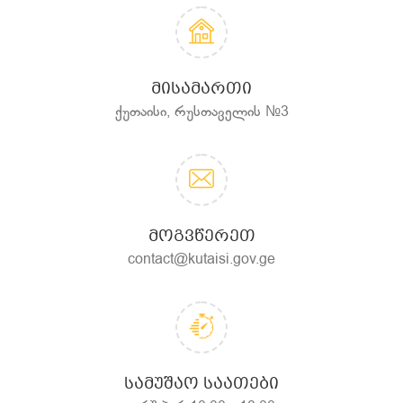
ᲛᲘᲡᲐᲛᲐᲠᲗᲘ
ქუთაისი, რუსთაველის №3
ᲛᲝᲒᲕᲬᲔᲠᲔᲗ
contact@kutaisi.gov.ge
ᲡᲐᲛᲣᲨᲐᲝ ᲡᲐᲐᲗᲔᲑᲘ