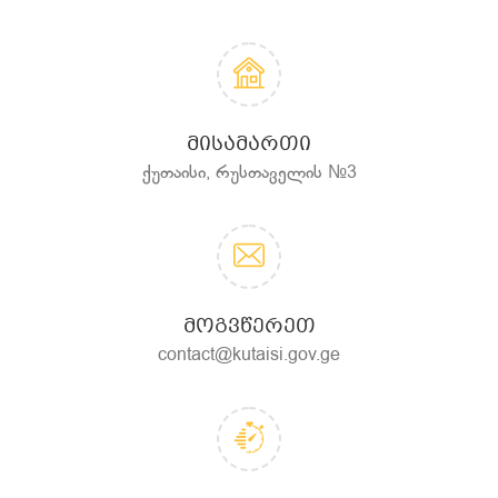
ᲛᲘᲡᲐᲛᲐᲠᲗᲘ
ქუთაისი, რუსთაველის №3
ᲛᲝᲒᲕᲬᲔᲠᲔᲗ
contact@kutaisi.gov.ge