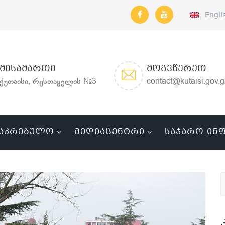
Engli
ᲛᲘᲡᲐᲛᲐᲠᲗᲘ
ᲛᲝᲒᲕᲬᲔᲠᲔᲗ
ქუთაისი, რუსთაველის №3
contact@kutaisi.gov.
ᲐᲙᲠᲔᲑᲣᲚᲝ
ᲛᲔᲓᲘᲐᲪᲔᲜᲢᲠᲘ
ᲡᲐᲯᲐᲠᲝ ᲘᲜ