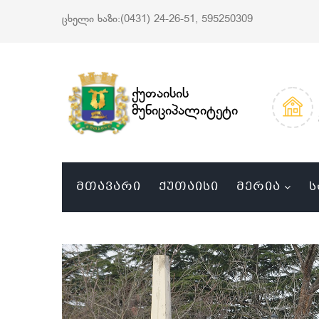
ცხელი ხაზი:(0431) 24-26-51, 595250309
ქუთაისის
მუნიციპალიტეტი
ᲛᲗᲐᲕᲐᲠᲘ
ᲥᲣᲗᲐᲘᲡᲘ
ᲛᲔᲠᲘᲐ
Ს