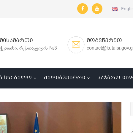
Engli
ᲛᲘᲡᲐᲛᲐᲠᲗᲘ
ᲛᲝᲒᲕᲬᲔᲠᲔᲗ
ქუთაისი, რუსთაველის №3
contact@kutaisi.gov.
ᲐᲙᲠᲔᲑᲣᲚᲝ
ᲛᲔᲓᲘᲐᲪᲔᲜᲢᲠᲘ
ᲡᲐᲯᲐᲠᲝ ᲘᲜ