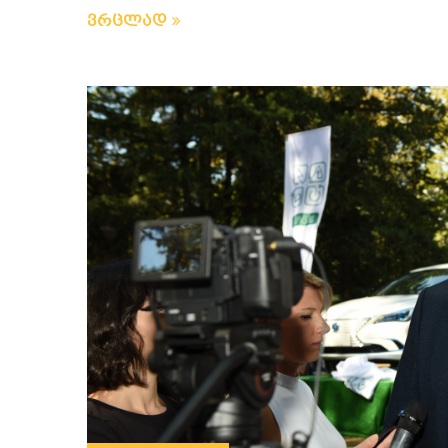
ვრცლად