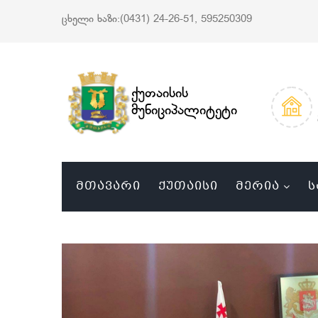
ცხელი ხაზი:(0431) 24-26-51, 595250309
ქუთაისის
მუნიციპალიტეტი
ᲛᲗᲐᲕᲐᲠᲘ
ᲥᲣᲗᲐᲘᲡᲘ
ᲛᲔᲠᲘᲐ
Ს