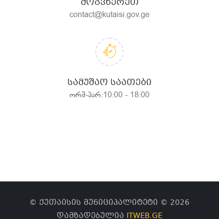
ᲛᲝᲒᲕᲬᲔᲠᲔᲗ
contact@kutaisi.gov.ge
ᲡᲐᲛᲣᲨᲐᲝ ᲡᲐᲐᲗᲔᲑᲘ
ორშ-პარ:10:00 - 18:00
© ქუთაისის მუნიციპალიტეტი © 2026
დამზადებულია
ITWEB.GE