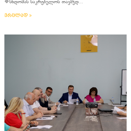
🔷სხდომას საკრებულოს თავმჯდ...
ვრცლად