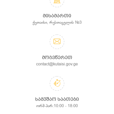
ᲛᲘᲡᲐᲛᲐᲠᲗᲘ
ქუთაისი, რუსთაველის №3
ᲛᲝᲒᲕᲬᲔᲠᲔᲗ
contact@kutaisi.gov.ge
ᲡᲐᲛᲣᲨᲐᲝ ᲡᲐᲐᲗᲔᲑᲘ
ორშ-პარ:10:00 - 18:00