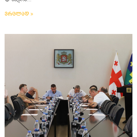
🔵 სხდომ...
ვრცლად