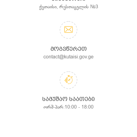
ქუთაისი, რუსთაველის №3
ᲛᲝᲒᲕᲬᲔᲠᲔᲗ
contact@kutaisi.gov.ge
ᲡᲐᲛᲣᲨᲐᲝ ᲡᲐᲐᲗᲔᲑᲘ
ორშ-პარ:10:00 - 18:00