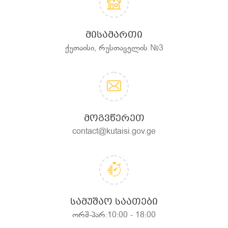
ᲛᲘᲡᲐᲛᲐᲠᲗᲘ
ქუთაისი, რუსთაველის №3
ᲛᲝᲒᲕᲬᲔᲠᲔᲗ
contact@kutaisi.gov.ge
ᲡᲐᲛᲣᲨᲐᲝ ᲡᲐᲐᲗᲔᲑᲘ
ორშ-პარ:10:00 - 18:00