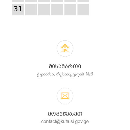
31
ᲛᲘᲡᲐᲛᲐᲠᲗᲘ
ქუთაისი, რუსთაველის №3
ᲛᲝᲒᲕᲬᲔᲠᲔᲗ
contact@kutaisi.gov.ge