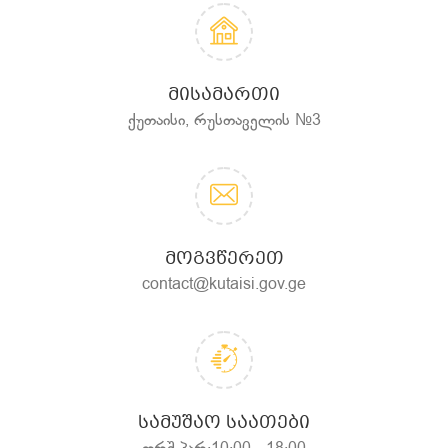
ᲛᲘᲡᲐᲛᲐᲠᲗᲘ
ქუთაისი, რუსთაველის №3
ᲛᲝᲒᲕᲬᲔᲠᲔᲗ
contact@kutaisi.gov.ge
ᲡᲐᲛᲣᲨᲐᲝ ᲡᲐᲐᲗᲔᲑᲘ