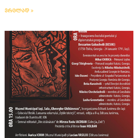
ვრცლად