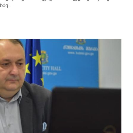
dq...