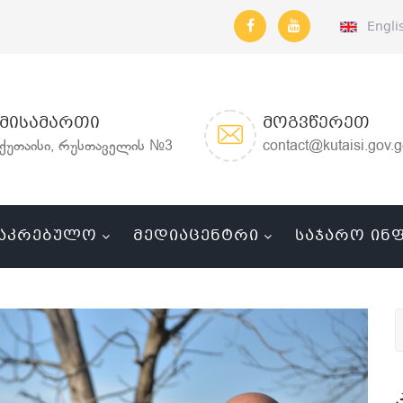
Engli
ᲛᲘᲡᲐᲛᲐᲠᲗᲘ
ᲛᲝᲒᲕᲬᲔᲠᲔᲗ
ქუთაისი, რუსთაველის №3
contact@kutaisi.gov.
ᲐᲙᲠᲔᲑᲣᲚᲝ
ᲛᲔᲓᲘᲐᲪᲔᲜᲢᲠᲘ
ᲡᲐᲯᲐᲠᲝ ᲘᲜ