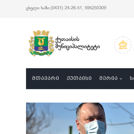
ცხელი ხაზი:(0431) 24-26-51, 595250309
ქუთაისის
მუნიციპალიტეტი
ᲛᲗᲐᲕᲐᲠᲘ
ᲥᲣᲗᲐᲘᲡᲘ
ᲛᲔᲠᲘᲐ
Ს