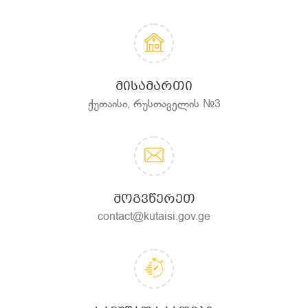
ᲛᲘᲡᲐᲛᲐᲠᲗᲘ
ქუთაისი, რუსთაველის №3
ᲛᲝᲒᲕᲬᲔᲠᲔᲗ
contact@kutaisi.gov.ge