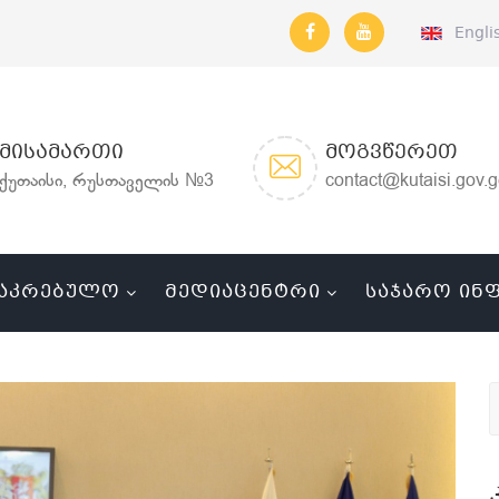
Engli
ᲛᲘᲡᲐᲛᲐᲠᲗᲘ
ᲛᲝᲒᲕᲬᲔᲠᲔᲗ
ქუთაისი, რუსთაველის №3
contact@kutaisi.gov.
ᲐᲙᲠᲔᲑᲣᲚᲝ
ᲛᲔᲓᲘᲐᲪᲔᲜᲢᲠᲘ
ᲡᲐᲯᲐᲠᲝ ᲘᲜ