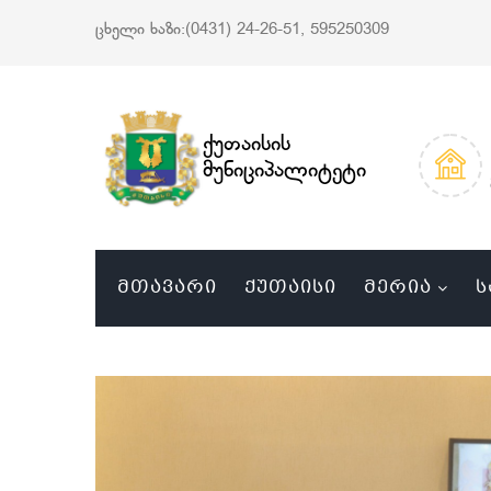
ცხელი ხაზი:(0431) 24-26-51, 595250309
ქუთაისის
მუნიციპალიტეტი
ᲛᲗᲐᲕᲐᲠᲘ
ᲥᲣᲗᲐᲘᲡᲘ
ᲛᲔᲠᲘᲐ
Ს