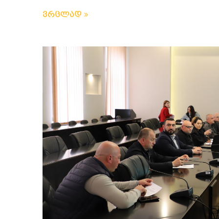
ვრცლად