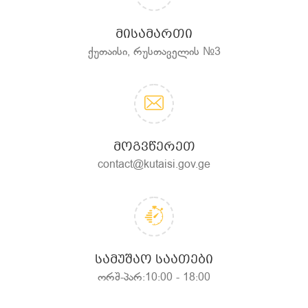
ᲛᲘᲡᲐᲛᲐᲠᲗᲘ
ქუთაისი, რუსთაველის №3
ᲛᲝᲒᲕᲬᲔᲠᲔᲗ
contact@kutaisi.gov.ge
ᲡᲐᲛᲣᲨᲐᲝ ᲡᲐᲐᲗᲔᲑᲘ
ორშ-პარ:10:00 - 18:00