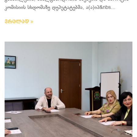
კომისიის სხდომაზე დეპუტატებმა, ა(ა)იპ&nbs...
ვრცლად