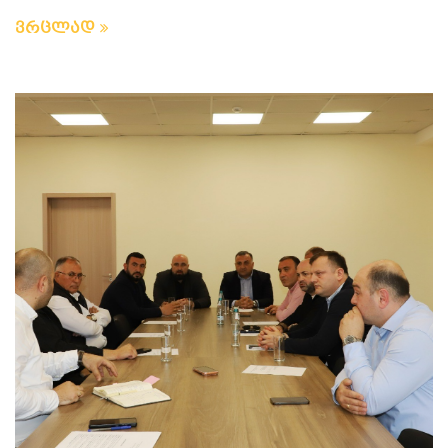
ვრცლად