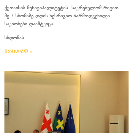
ქუთაისის მუნიციპალიტეტის საკრებულომ რიგით
მე-7 სხომაზე დღის წესრიგით წარმოდგენილი
საკითხები დაამტკიცა.
სხდომას...
ვრცლად