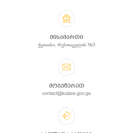
ᲛᲘᲡᲐᲛᲐᲠᲗᲘ
ქუთაისი, რუსთაველის №3
ᲛᲝᲒᲕᲬᲔᲠᲔᲗ
contact@kutaisi.gov.ge