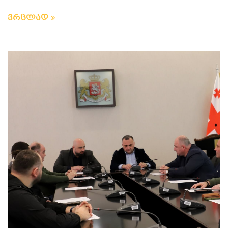
ვრცლად