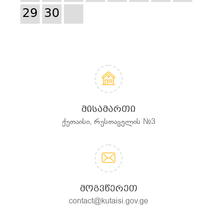
29
30
ᲛᲘᲡᲐᲛᲐᲠᲗᲘ
ქუთაისი, რუსთაველის №3
ᲛᲝᲒᲕᲬᲔᲠᲔᲗ
contact@kutaisi.gov.ge