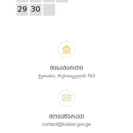
29
30
ᲛᲘᲡᲐᲛᲐᲠᲗᲘ
ქუთაისი, რუსთაველის №3
ᲛᲝᲒᲕᲬᲔᲠᲔᲗ
contact@kutaisi.gov.ge