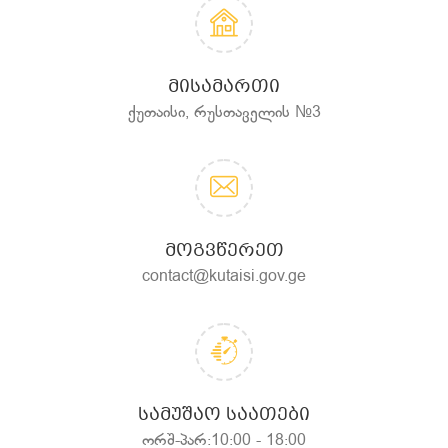
ᲛᲘᲡᲐᲛᲐᲠᲗᲘ
ქუთაისი, რუსთაველის №3
ᲛᲝᲒᲕᲬᲔᲠᲔᲗ
contact@kutaisi.gov.ge
ᲡᲐᲛᲣᲨᲐᲝ ᲡᲐᲐᲗᲔᲑᲘ
ორშ-პარ:10:00 - 18:00