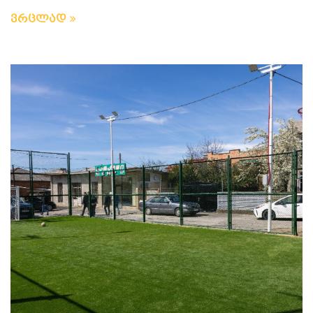
ვრცლად