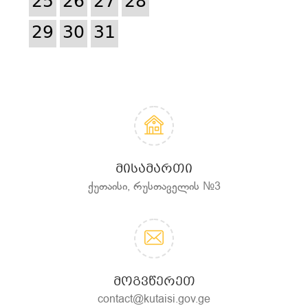
25
26
27
28
29
30
31
ᲛᲘᲡᲐᲛᲐᲠᲗᲘ
ქუთაისი, რუსთაველის №3
ᲛᲝᲒᲕᲬᲔᲠᲔᲗ
contact@kutaisi.gov.ge