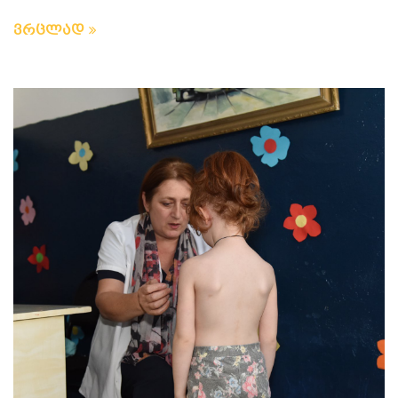
ვრცლად