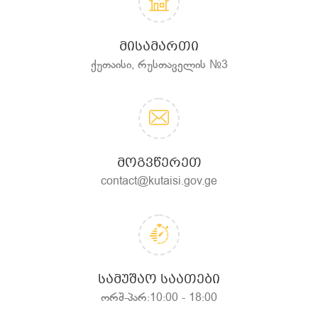
ᲛᲘᲡᲐᲛᲐᲠᲗᲘ
ქუთაისი, რუსთაველის №3
ᲛᲝᲒᲕᲬᲔᲠᲔᲗ
contact@kutaisi.gov.ge
ᲡᲐᲛᲣᲨᲐᲝ ᲡᲐᲐᲗᲔᲑᲘ
ორშ-პარ:10:00 - 18:00