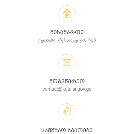
ᲛᲘᲡᲐᲛᲐᲠᲗᲘ
ქუთაისი, რუსთაველის №3
ᲛᲝᲒᲕᲬᲔᲠᲔᲗ
contact@kutaisi.gov.ge
ᲡᲐᲛᲣᲨᲐᲝ ᲡᲐᲐᲗᲔᲑᲘ