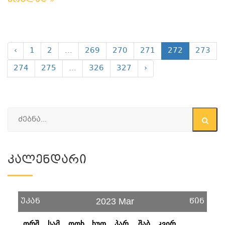
ვრცლად
‹
1
2
...
269
270
271
272
273
274
275
...
326
327
›
Კალენდარი
უკან
წინ
2023 Mar
ორშ
სამ
ოთხ
ხუთ
პარ
შაბ
კვირ