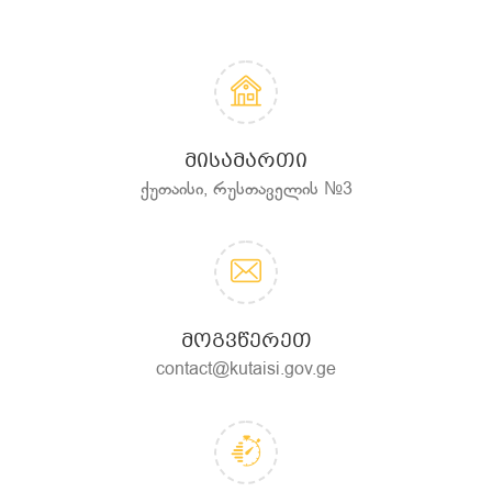
ᲛᲘᲡᲐᲛᲐᲠᲗᲘ
ქუთაისი, რუსთაველის №3
ᲛᲝᲒᲕᲬᲔᲠᲔᲗ
contact@kutaisi.gov.ge