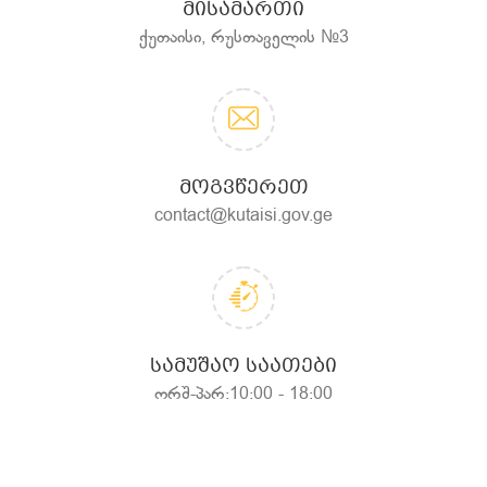
ᲛᲘᲡᲐᲛᲐᲠᲗᲘ
ქუთაისი, რუსთაველის №3
ᲛᲝᲒᲕᲬᲔᲠᲔᲗ
contact@kutaisi.gov.ge
ᲡᲐᲛᲣᲨᲐᲝ ᲡᲐᲐᲗᲔᲑᲘ
ორშ-პარ:10:00 - 18:00