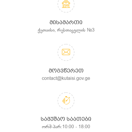
ᲛᲘᲡᲐᲛᲐᲠᲗᲘ
ქუთაისი, რუსთაველის №3
ᲛᲝᲒᲕᲬᲔᲠᲔᲗ
contact@kutaisi.gov.ge
ᲡᲐᲛᲣᲨᲐᲝ ᲡᲐᲐᲗᲔᲑᲘ
ორშ-პარ:10:00 - 18:00