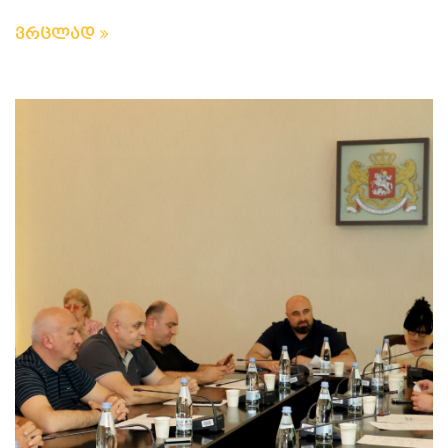
ვრცლად