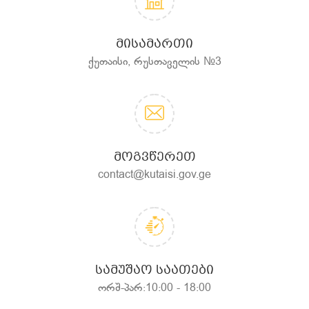
ᲛᲘᲡᲐᲛᲐᲠᲗᲘ
ქუთაისი, რუსთაველის №3
ᲛᲝᲒᲕᲬᲔᲠᲔᲗ
contact@kutaisi.gov.ge
ᲡᲐᲛᲣᲨᲐᲝ ᲡᲐᲐᲗᲔᲑᲘ
ორშ-პარ:10:00 - 18:00