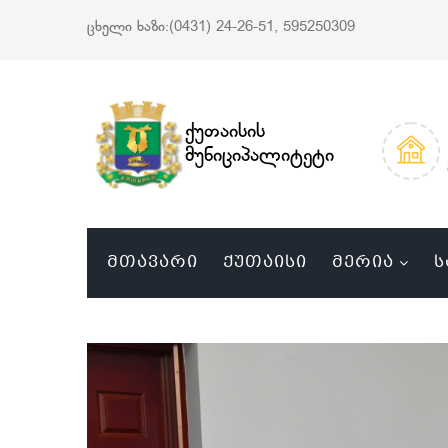
ცხელი ხაზი:(0431) 24-26-51, 595250309
ქუთაისის
მუნიციპალიტეტი
ᲛᲗᲐᲕᲐᲠᲘ
ᲥᲣᲗᲐᲘᲡᲘ
ᲛᲔᲠᲘᲐ
Ს