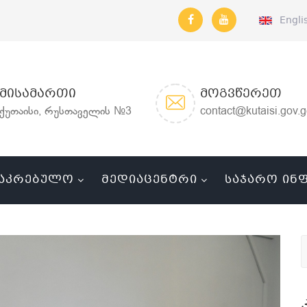
Engli
ᲛᲘᲡᲐᲛᲐᲠᲗᲘ
ᲛᲝᲒᲕᲬᲔᲠᲔᲗ
ქუთაისი, რუსთაველის №3
contact@kutaisi.gov.
ᲐᲙᲠᲔᲑᲣᲚᲝ
ᲛᲔᲓᲘᲐᲪᲔᲜᲢᲠᲘ
ᲡᲐᲯᲐᲠᲝ ᲘᲜ