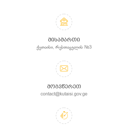
ᲛᲘᲡᲐᲛᲐᲠᲗᲘ
ქუთაისი, რუსთაველის №3
ᲛᲝᲒᲕᲬᲔᲠᲔᲗ
contact@kutaisi.gov.ge