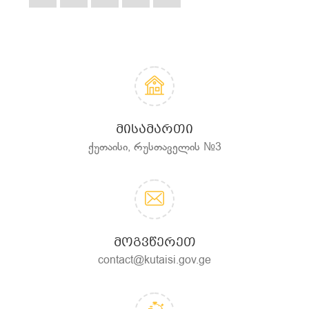
ᲛᲘᲡᲐᲛᲐᲠᲗᲘ
ქუთაისი, რუსთაველის №3
ᲛᲝᲒᲕᲬᲔᲠᲔᲗ
contact@kutaisi.gov.ge