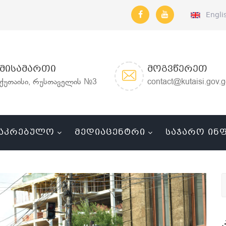
Engli
ᲛᲘᲡᲐᲛᲐᲠᲗᲘ
ᲛᲝᲒᲕᲬᲔᲠᲔᲗ
ქუთაისი, რუსთაველის №3
contact@kutaisi.gov.
ᲐᲙᲠᲔᲑᲣᲚᲝ
ᲛᲔᲓᲘᲐᲪᲔᲜᲢᲠᲘ
ᲡᲐᲯᲐᲠᲝ ᲘᲜ