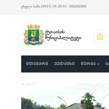
ცხელი ხაზი:(0431) 24-26-51, 595250309
ქუთაისის
მუნიციპალიტეტი
ᲛᲗᲐᲕᲐᲠᲘ
ᲥᲣᲗᲐᲘᲡᲘ
ᲛᲔᲠᲘᲐ
Ს