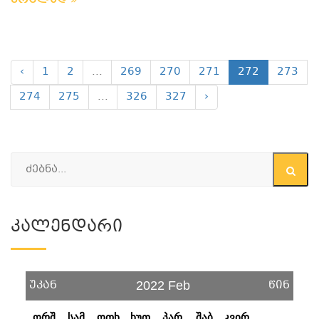
ვრცლად
‹
1
2
...
269
270
271
272
273
274
275
...
326
327
›
Კალენდარი
უკან
წინ
2022 Feb
ორშ
სამ
ოთხ
ხუთ
პარ
შაბ
კვირ