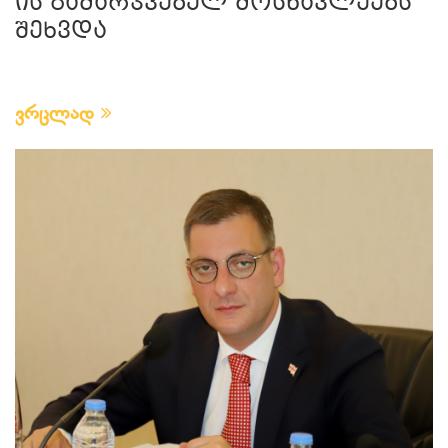
ის გამარჯვებულ მოსწავლეებს
შეხვდა
ვრცლად