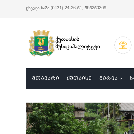
ცხელი ხაზი:(0431) 24-26-51, 595250309
ქუთაისის
მუნიციპალიტეტი
ᲛᲗᲐᲕᲐᲠᲘ
ᲥᲣᲗᲐᲘᲡᲘ
ᲛᲔᲠᲘᲐ
Ს