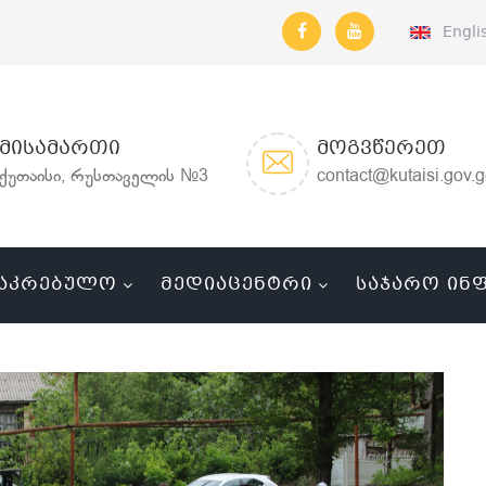
Engli
ᲛᲘᲡᲐᲛᲐᲠᲗᲘ
ᲛᲝᲒᲕᲬᲔᲠᲔᲗ
ქუთაისი, რუსთაველის №3
contact@kutaisi.gov.
ᲐᲙᲠᲔᲑᲣᲚᲝ
ᲛᲔᲓᲘᲐᲪᲔᲜᲢᲠᲘ
ᲡᲐᲯᲐᲠᲝ ᲘᲜ