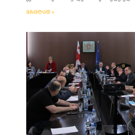
ვრცლად