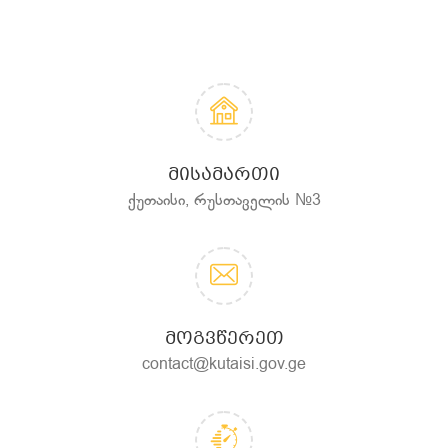
ᲛᲘᲡᲐᲛᲐᲠᲗᲘ
ქუთაისი, რუსთაველის №3
ᲛᲝᲒᲕᲬᲔᲠᲔᲗ
contact@kutaisi.gov.ge