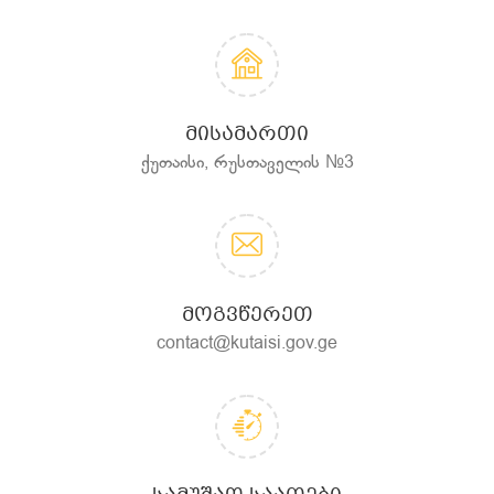
ᲛᲘᲡᲐᲛᲐᲠᲗᲘ
ქუთაისი, რუსთაველის №3
ᲛᲝᲒᲕᲬᲔᲠᲔᲗ
contact@kutaisi.gov.ge