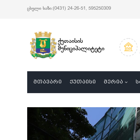
ცხელი ხაზი:(0431) 24-26-51, 595250309
ქუთაისის
მუნიციპალიტეტი
ᲛᲗᲐᲕᲐᲠᲘ
ᲥᲣᲗᲐᲘᲡᲘ
ᲛᲔᲠᲘᲐ
Ს