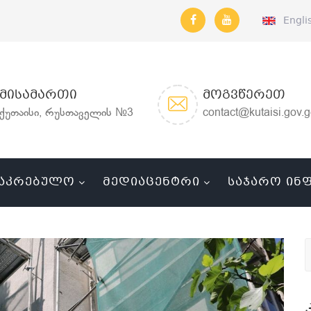
Engli
ᲛᲘᲡᲐᲛᲐᲠᲗᲘ
ᲛᲝᲒᲕᲬᲔᲠᲔᲗ
ქუთაისი, რუსთაველის №3
contact@kutaisi.gov.
ᲐᲙᲠᲔᲑᲣᲚᲝ
ᲛᲔᲓᲘᲐᲪᲔᲜᲢᲠᲘ
ᲡᲐᲯᲐᲠᲝ ᲘᲜ