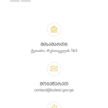
ᲛᲘᲡᲐᲛᲐᲠᲗᲘ
ქუთაისი, რუსთაველის №3
ᲛᲝᲒᲕᲬᲔᲠᲔᲗ
contact@kutaisi.gov.ge