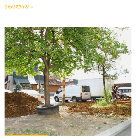
ვრცლად