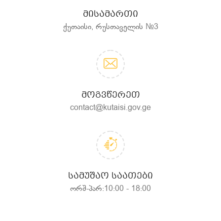
ᲛᲘᲡᲐᲛᲐᲠᲗᲘ
ქუთაისი, რუსთაველის №3
ᲛᲝᲒᲕᲬᲔᲠᲔᲗ
contact@kutaisi.gov.ge
ᲡᲐᲛᲣᲨᲐᲝ ᲡᲐᲐᲗᲔᲑᲘ
ორშ-პარ:10:00 - 18:00