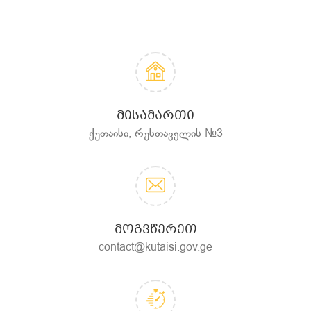
ᲛᲘᲡᲐᲛᲐᲠᲗᲘ
ქუთაისი, რუსთაველის №3
ᲛᲝᲒᲕᲬᲔᲠᲔᲗ
contact@kutaisi.gov.ge