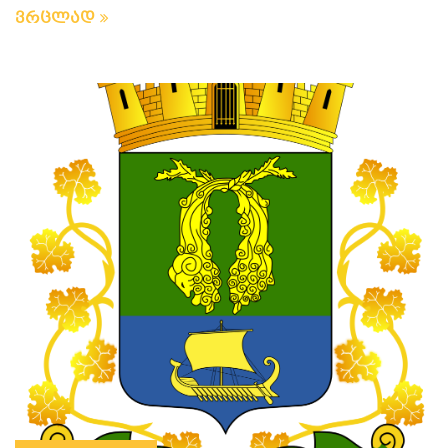
ვრცლად