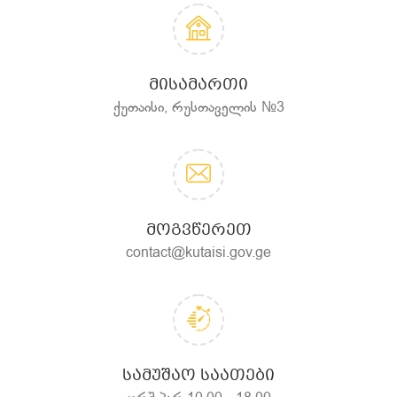
ᲛᲘᲡᲐᲛᲐᲠᲗᲘ
ქუთაისი, რუსთაველის №3
ᲛᲝᲒᲕᲬᲔᲠᲔᲗ
contact@kutaisi.gov.ge
ᲡᲐᲛᲣᲨᲐᲝ ᲡᲐᲐᲗᲔᲑᲘ