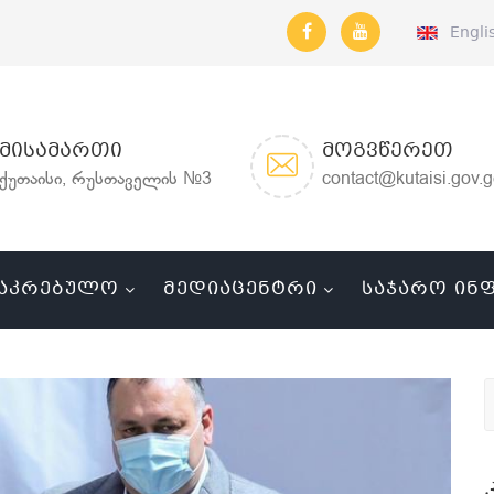
Engli
ᲛᲘᲡᲐᲛᲐᲠᲗᲘ
ᲛᲝᲒᲕᲬᲔᲠᲔᲗ
ქუთაისი, რუსთაველის №3
contact@kutaisi.gov.
ᲐᲙᲠᲔᲑᲣᲚᲝ
ᲛᲔᲓᲘᲐᲪᲔᲜᲢᲠᲘ
ᲡᲐᲯᲐᲠᲝ ᲘᲜ