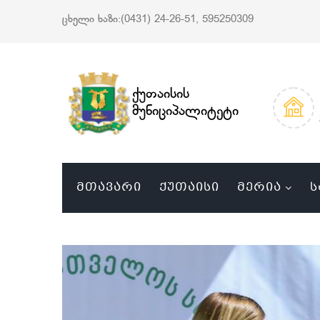
ცხელი ხაზი:(0431) 24-26-51, 595250309
ქუთაისის
მუნიციპალიტეტი
ᲛᲗᲐᲕᲐᲠᲘ
ᲥᲣᲗᲐᲘᲡᲘ
ᲛᲔᲠᲘᲐ
Ს