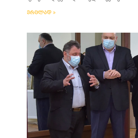
ვრცლად