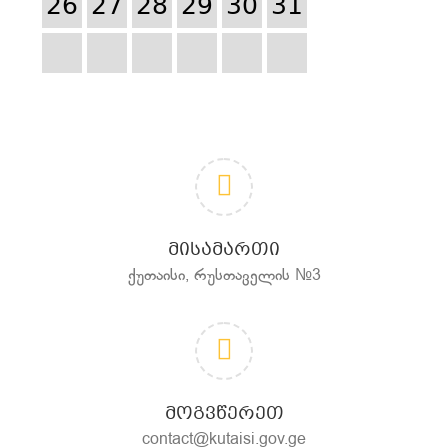
26
27
28
29
30
31
ᲛᲘᲡᲐᲛᲐᲠᲗᲘ
ქუთაისი, რუსთაველის №3
ᲛᲝᲒᲕᲬᲔᲠᲔᲗ
contact@kutaisi.gov.ge