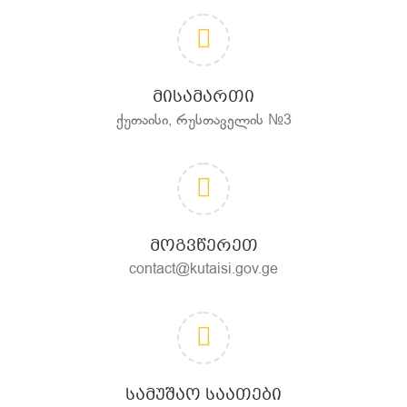
ᲛᲘᲡᲐᲛᲐᲠᲗᲘ
ქუთაისი, რუსთაველის №3
ᲛᲝᲒᲕᲬᲔᲠᲔᲗ
contact@kutaisi.gov.ge
ᲡᲐᲛᲣᲨᲐᲝ ᲡᲐᲐᲗᲔᲑᲘ