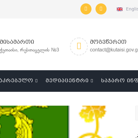
Engli
ᲛᲘᲡᲐᲛᲐᲠᲗᲘ
ᲛᲝᲒᲕᲬᲔᲠᲔᲗ
ქუთაისი, რუსთაველის №3
contact@kutaisi.gov.
ᲐᲙᲠᲔᲑᲣᲚᲝ
ᲛᲔᲓᲘᲐᲪᲔᲜᲢᲠᲘ
ᲡᲐᲯᲐᲠᲝ ᲘᲜ