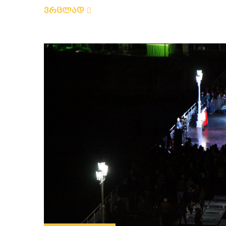
ვრცლად