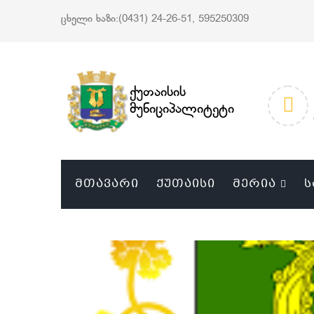
ცხელი ხაზი:(0431) 24-26-51, 595250309
ქუთაისის
მუნიციპალიტეტი
ᲛᲗᲐᲕᲐᲠᲘ
ᲥᲣᲗᲐᲘᲡᲘ
ᲛᲔᲠᲘᲐ
Ს